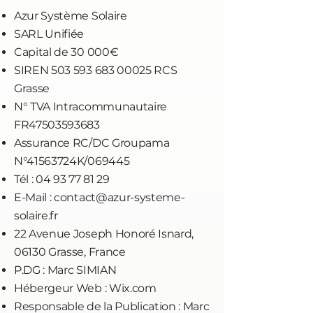
Azur Système Solaire
SARL Unifiée
Capital de 30 000€
SIREN
503 593 683 00025
RCS
Grasse
N° TVA Intracommunautaire
FR47503593683
Assurance RC/DC Groupama
N°41563724K/069445
Tél :
04 93 77 81 29
E-Mail :
contact@azur-systeme-
solaire.fr
22 Avenue Joseph Honoré Isnard,
06130 Grasse, France
P.DG : Marc SIMIAN
Hébergeur Web : Wix.com
Responsable de la Publication : Marc