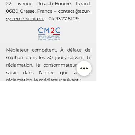
22 avenue Joseph-Honoré Isnard,
06130 Grasse, France –
contact@azur-
systeme-solaire.fr
–
04 93 77 81 29
.
Médiateur compétent. À défaut de
solution dans les 30 jours suivant la
réclamation, le consommateur peut
saisir, dans l’année qui suit sa
réclamation, le médiateur suivant :
CM2C – Centre de la Médiation de la
Consommation de Conciliateurs de
Justice
49 rue de Ponthieu, 75008 Paris – Tél.
01 89 47 00 14
–
Saisine en ligne :
www.cm2c.net
– E-
mail :
declarer-un-litige@cm2c.net